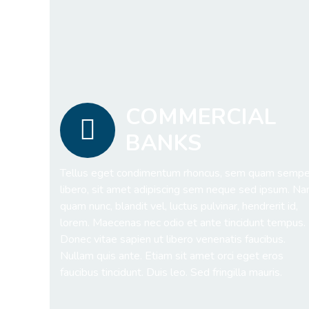
COMMERCIAL
BANKS
Tellus eget condimentum rhoncus, sem quam sempe
libero, sit amet adipiscing sem neque sed ipsum. N
quam nunc, blandit vel, luctus pulvinar, hendrerit id,
lorem. Maecenas nec odio et ante tincidunt tempus.
Donec vitae sapien ut libero venenatis faucibus.
Nullam quis ante. Etiam sit amet orci eget eros
faucibus tincidunt. Duis leo. Sed fringilla mauris.