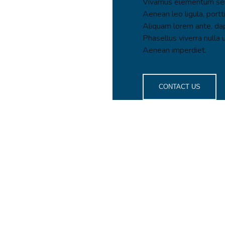
Vivamus elementum semp
Aenean leo ligula, portt
Aliquam lorem ante, dapib
Phasellus viverra nulla 
Aenean imperdiet.
CONTACT US