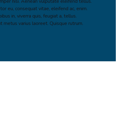
er nisi. Aenean vulputate eleifend tellus.
itor eu, consequat vitae, eleifend ac, enim.
us in, viverra quis, feugiat a, tellus.
ut metus varius laoreet. Quisque rutrum.