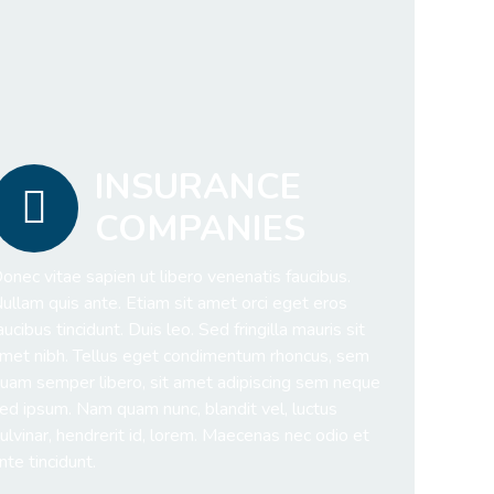
INSURANCE
COMPANIES
onec vitae sapien ut libero venenatis faucibus.
ullam quis ante. Etiam sit amet orci eget eros
aucibus tincidunt. Duis leo. Sed fringilla mauris sit
met nibh. Tellus eget condimentum rhoncus, sem
uam semper libero, sit amet adipiscing sem neque
ed ipsum. Nam quam nunc, blandit vel, luctus
ulvinar, hendrerit id, lorem. Maecenas nec odio et
nte tincidunt.