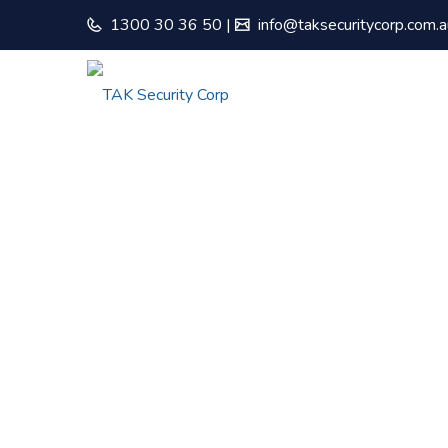
1300 30 36 50
|
info@taksecuritycorp.com.a