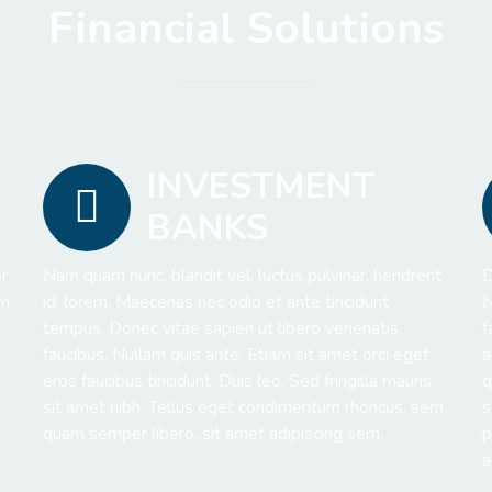
Financial
Solutions
INVESTMENT
BANKS
r
Nam quam nunc, blandit vel, luctus pulvinar, hendrerit
D
am
id, lorem. Maecenas nec odio et ante tincidunt
N
tempus. Donec vitae sapien ut libero venenatis
f
faucibus. Nullam quis ante. Etiam sit amet orci eget
a
eros faucibus tincidunt. Duis leo. Sed fringilla mauris
q
sit amet nibh. Tellus eget condimentum rhoncus, sem
s
quam semper libero, sit amet adipiscing sem.
p
a